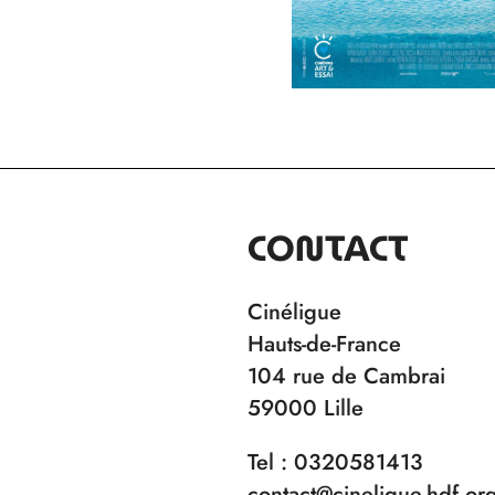
CONTACT
Cinéligue
Hauts-de-France
104 rue de Cambrai
59000 Lille
Tel : 0320581413
contact@cineligue-hdf.or