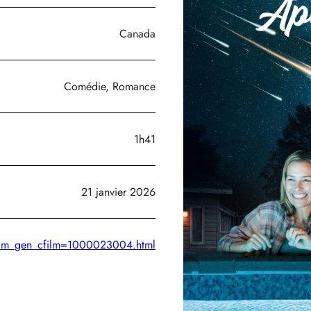
Canada
Comédie, Romance
1h41
21 janvier 2026
efilm_gen_cfilm=1000023004.html