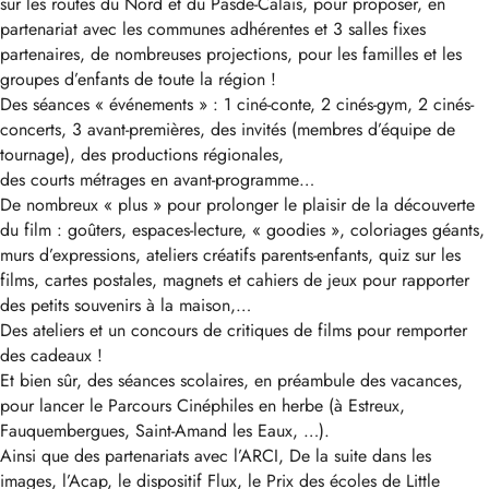
sur les routes du Nord et du Pasde-Calais, pour proposer, en
partenariat avec les communes adhérentes et 3 salles fixes
partenaires, de nombreuses projections, pour les familles et les
groupes d’enfants de toute la région !
Des séances « événements » : 1 ciné-conte, 2 cinés-gym, 2 cinés-
concerts, 3 avant-premières, des invités (membres d’équipe de
tournage), des productions régionales,
des courts métrages en avant-programme…
De nombreux « plus » pour prolonger le plaisir de la découverte
du film : goûters, espaces-lecture, « goodies », coloriages géants,
murs d’expressions, ateliers créatifs parents-enfants, quiz sur les
films, cartes postales, magnets et cahiers de jeux pour rapporter
des petits souvenirs à la maison,…
Des ateliers et un concours de critiques de films pour remporter
des cadeaux !
Et bien sûr, des séances scolaires, en préambule des vacances,
pour lancer le Parcours Cinéphiles en herbe (à Estreux,
Fauquembergues, Saint-Amand les Eaux, …).
Ainsi que des partenariats avec l’ARCI, De la suite dans les
images, l’Acap, le dispositif Flux, le Prix des écoles de Little