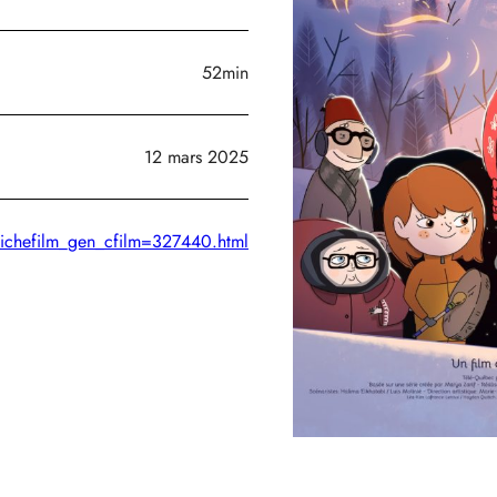
52min
12 mars 2025
/fichefilm_gen_cfilm=327440.html