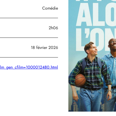
Comédie
2h06
18 février 2026
hefilm_gen_cfilm=1000012480.html