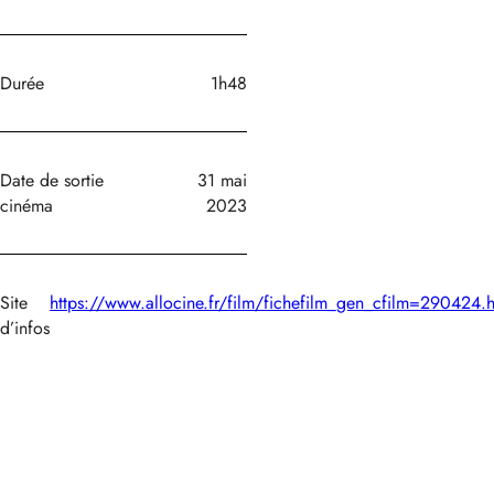
Durée
1h48
Date de sortie
31 mai
cinéma
2023
Site
https://www.allocine.fr/film/fichefilm_gen_cfilm=290424.h
d’infos