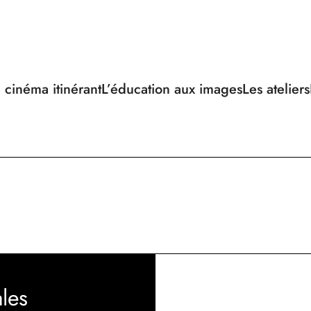
 cinéma itinérant
L’éducation aux images
Les ateliers
les