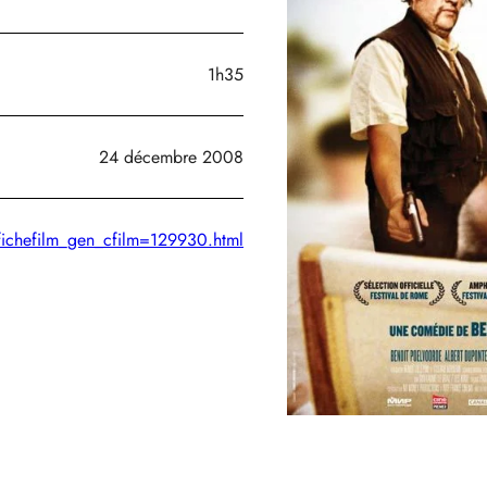
1h35
24 décembre 2008
/fichefilm_gen_cfilm=129930.html