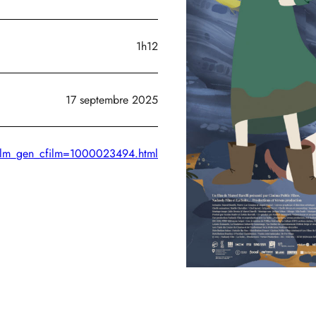
1h12
17 septembre 2025
hefilm_gen_cfilm=1000023494.html