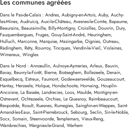
Les communes agréées
Dans le Pas-de-Calais : Andres, Aubigny-en-Artois, Auby, Auchy-
les-Mines, Audruicq, Auxi-le-Château, Avesnes-le-Comte, Bapaume,
Beaurains, Beaurainville, Billy-Montigny, Croisilles, Douvrin, Dury,
Fauquembergues, Fruges, Gouy-Saint-André, Heuringhem,
Hulluch, Marconne, Marquise, Mazingarbe, Oignies, Outreau,
Radinghem, Réty, Rouvroy, Tincques, Vendin-le-Vieil, Violaines,
Wimereux, Wingles
Dans le Nord : Annœullin, Aulnoye-Aymeries, Arleux, Bauvin,
Bavay, Beuvry-la-Forêt, Bierne, Boëseghem, Bollezeele, Denain,
Esquelbecq, Estreux, Faumont, Godewaerswelde, Gouzeaucourt,
Hantay, Herzeele, Holque, Hondschoote, Hornaing, Houplin-
Ancoisne, La Bassée, Landrecies, Loos, Maulde, Montigny-en-
Ostrevent, Ochtezeele, Orchies, Le Quesnoy, Raimbeaucourt,
Rexpoëde, Rosult, Ruesnes, Rumegies, Sainghin-en-Weppes, Saint-
Amand-les-Eaux, Saint-Pierrebrouck, Sebourg, Seclin, Sin-le-Noble,
Socx, Somain, Steenvoorde, Templemars, Vieux-Reng,
Wambrechies, Wargnies-le-Grand, Warhem